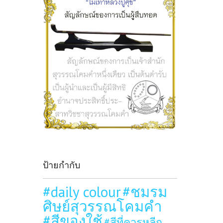
ป้ายกำกับ
#daily colour
#ชมรม
ศิษย์สุวรรณโคมคำ
#สีของใช้
#สีที่ควรหลีก