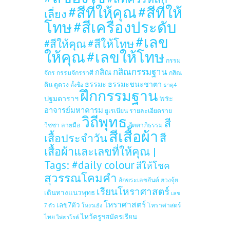
#สีที่ให้คุณ
#สีที่ให้
เลี่ยง
โทษ
#สีเครื่องประดับ
#เลข
#สีให้โทษ
#สีให้คุณ
ให้คุณ
#เลขให้โทษ
กรรม
กสิณกรรมฐาน
กสิณ
จักร
กรรมจักรราศี
กสิณ
ธรรมะ
ธรรมะชนะชาตา
ดิน
ดูดวง
ตั้งชื่อ
ธาตุ4
ฝึกกรรมฐาน
ปฐมดาราฯ
พระ
อาจารย์มหาคารม
ยูเรเนียน
รายละเอียดราย
วิถีพุทธ
สี
วิชชา
ลายมือ
สัตตาภิธรรม
สีเสื้อผ้า
เสื้อประจำวัน
สี
เสื้อผ้าและเลขที่ให้คุณ |
Tags: #daily colour
สีให้โชค
สุวรรณโคมคำ
อักขระเลขยันต์
ฮวงจุ้ย
เรียนโหราศาสตร์
เดินทางแนวพุทธ
เลข
โหราศาสตร์
เลข7ตัว
โหราศาสตร์
7 ตัว
โหงวเฮ้ง
ไหว้ครูฯสมัครเรียน
ไทย
ไพ่ธาโรต์