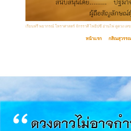
เรียนฟรี พยากรณ์ โหราศาสตร์ จักรราศี ไพ่ยิปซี อ่านไพ่ ดูดวง
หน้าแรก
กสิณสุวรร