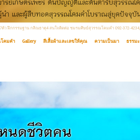
 เลข7ตัว ฝึกกรรมฐาน กสิณธาตุ4 สนใจติดต่อ ชมรมศิษย์สุวรรณโคมคำ 092-372-4234
ณโคมคำ
Gallery
สีเสื้อผ้าและเลขให้คุณ
ความเป็นมา
ธรรมะ