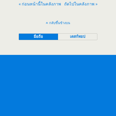
« ก่อนหน้านี้ในคลังภาพ
ถัดไปในคลังภาพ »
กลับขึ้นข้างบน
มือถือ
เดสก์ทอป