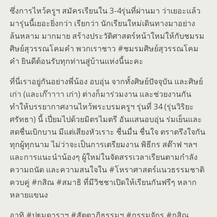
ซึ่งการไหว้ครูฯ สมัครเรียนใน 3-4รุ่นที่ผ่านมา ว่าเยอะแล้ว
มารุ่นนี้เยอะยิ่งกว่า เรียกว่า นักเรียนใหม่เดินทางมาอย่าง
ล้นหลาม มากมาย สร้างประวัติศาสตร์หน้าใหม่ให้กับชมรม
ศิษย์สุวรรณโคมคำ พวกเราชาว #ชมรมศิษย์สุวรรณโคม
คำ ยินดีต้อนรับทุกท่านสู่บ้านแห่งนี้นะคะ
ที่นี่เราอยู่กันอย่างพี่น้อง อบอุ่น จากทั้งศิษย์ปัจจุบัน และศิษย์
เก่า (และเก๊าาาา เก่า) ต่างก็มาร่วมงาน และช่วยงานกัน
ทำให้บรรยากาศงานไหว้พระบรมครูฯ รุ่นที่ 34 (รุ่นวิริยะ
ศรัทธา) นี้ เปี่ยมไปด้วยมิตรไมตรี อันแสนอบอุ่น ร่มเย็นและ
สดชื่นเบิกบาน มีแต่เสียงหัวเราะ ชื่นมื่น ชื่นใจ ตราตรึงใจกัน
ทุกผู้ทุกนาม ไม่ว่าจะเป็นการเตรียมงาน พิธีกร สต๊าฟ ฯลฯ
และการแนะนำน้องๆ ผู้ใหม่ในจัดสรรเวลาเรียนตามกำลัง
ความถนัด และความสนใจใน #โหราศาสตร์แนวธรรมชาติ
ควบคู่ #กสิณ #สมาธิ ที่มีวิชชาเปิดให้เรียนกันฟรีๆ หลาก
หลายแขนง
อาทิ #ปฐมดาราฯ #สัตตาภิธรรมฯ #กรรมจักร #กสิณ