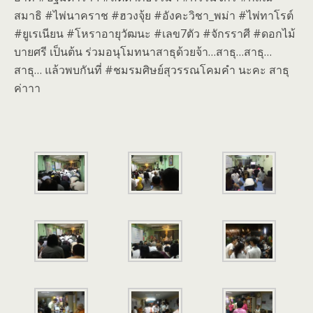
สมาธิ #ไพ่นาคราช #ฮวงจุ้ย #อังคะวิชา_พม่า #ไพ่ทาโรต์
#ยูเรเนียน #โหราอายุวัฒนะ #เลข7ตัว #จักรราศี #ดอกไม้
บายศรี เป็นต้น ร่วมอนุโมทนาสาธุด้วยจ้า…สาธุ…สาธุ…
สาธุ… แล้วพบกันที่ #ชมรมศิษย์สุวรรณโคมคำ นะคะ สาธุ
ค่าาา