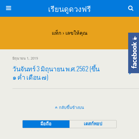
เรียนดูดวงฟรี
แท็ก › เลขให้คุณ
มิถุนายน 1, 2019
วันจันทร์ 3 มิถุนายน พ.ศ. 2562 (ขึ้น
๑ ค่ำ เดือน ๗)
กลับขึ้นข้างบน
มือถือ
เดสก์ทอป