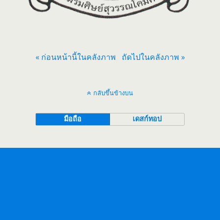
« ก่อนหน้านี้ในคลังภาพ
ถัดไปในคลังภาพ »
กลับขึ้นข้างบน
มือถือ
เดสก์ทอป