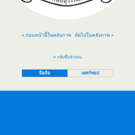
« ก่อนหน้านี้ในคลังภาพ
ถัดไปในคลังภาพ »
กลับขึ้นข้างบน
มือถือ
เดสก์ทอป