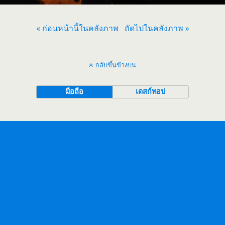
« ก่อนหน้านี้ในคลังภาพ
ถัดไปในคลังภาพ »
กลับขึ้นข้างบน
มือถือ
เดสก์ทอป