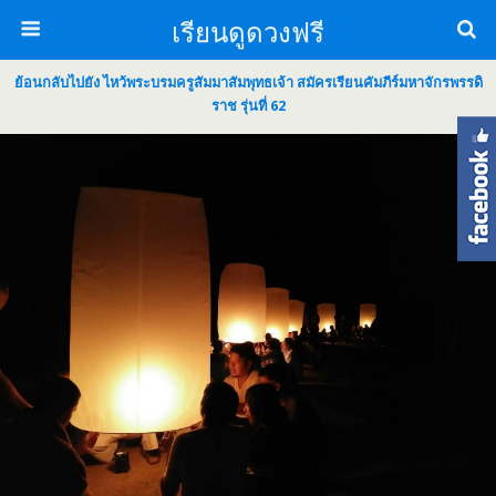
เรียนดูดวงฟรี
ย้อนกลับไปยัง ไหว้พระบรมครูสัมมาสัมพุทธเจ้า สมัครเรียนคัมภีร์มหาจักรพรรดิ
ราช รุ่นที่ 62