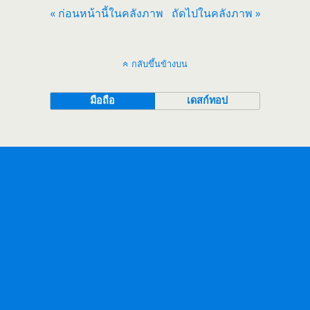
« ก่อนหน้านี้ในคลังภาพ
ถัดไปในคลังภาพ »
กลับขึ้นข้างบน
มือถือ
เดสก์ทอป