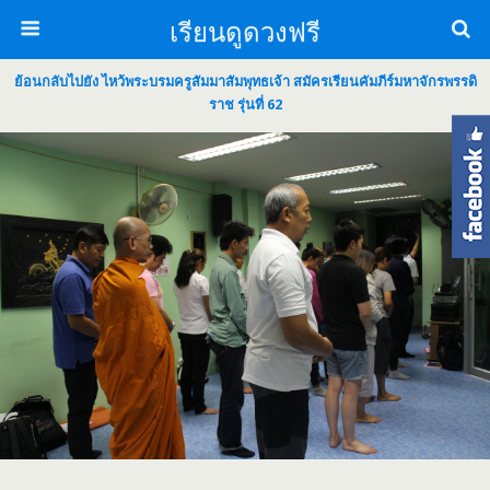
เรียนดูดวงฟรี
ย้อนกลับไปยัง ไหว้พระบรมครูสัมมาสัมพุทธเจ้า สมัครเรียนคัมภีร์มหาจักรพรรดิ
ราช รุ่นที่ 62