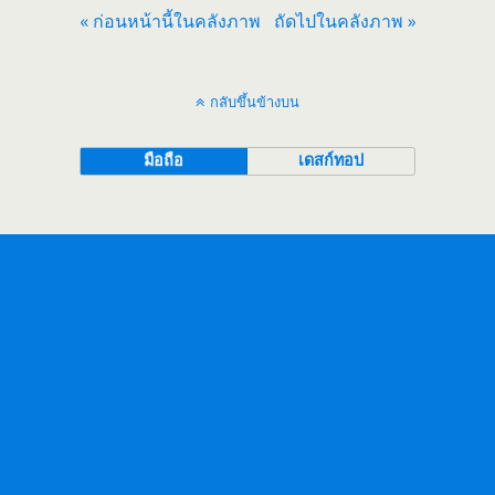
« ก่อนหน้านี้ในคลังภาพ
ถัดไปในคลังภาพ »
กลับขึ้นข้างบน
มือถือ
เดสก์ทอป