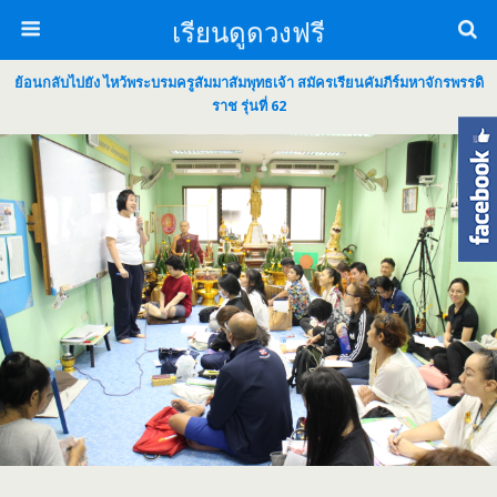
เรียนดูดวงฟรี
ย้อนกลับไปยัง ไหว้พระบรมครูสัมมาสัมพุทธเจ้า สมัครเรียนคัมภีร์มหาจักรพรรดิ
ราช รุ่นที่ 62