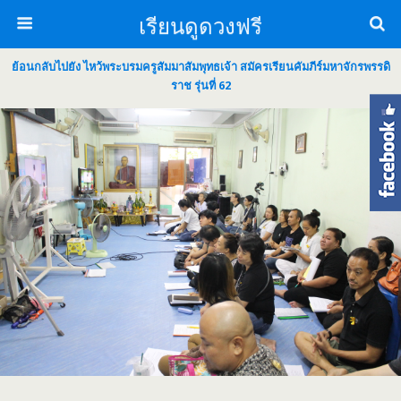
เรียนดูดวงฟรี
ย้อนกลับไปยัง ไหว้พระบรมครูสัมมาสัมพุทธเจ้า สมัครเรียนคัมภีร์มหาจักรพรรดิ
ราช รุ่นที่ 62