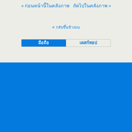
« ก่อนหน้านี้ในคลังภาพ
ถัดไปในคลังภาพ »
กลับขึ้นข้างบน
มือถือ
เดสก์ทอป