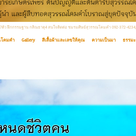
 เลข7ตัว ฝึกกรรมฐาน กสิณธาตุ4 สนใจติดต่อ ชมรมศิษย์สุวรรณโคมคำ 092-372-4234
ณโคมคำ
Gallery
สีเสื้อผ้าและเลขให้คุณ
ความเป็นมา
ธรรมะ