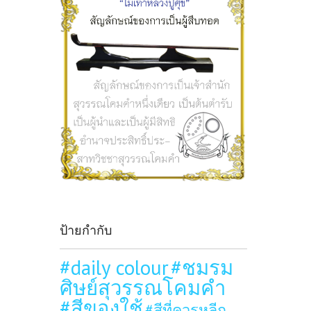
ป้ายกำกับ
#daily colour
#ชมรม
ศิษย์สุวรรณโคมคำ
#สีของใช้
#สีที่ควรหลีก