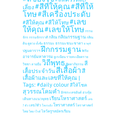
#สีที่ให้คุณ
#สีที่ให้
เลี่ยง
โทษ
#สีเครื่องประดับ
#เลข
#สีให้โทษ
#สีให้คุณ
ให้คุณ
#เลขให้โทษ
กรรม
กสิณกรรมฐาน
กสิณ
จักร
กรรมจักรราศี
กสิณ
ธรรมะ
ธรรมะชนะชาตา
ดิน
ดูดวง
ตั้งชื่อ
ธาตุ4
ฝึกกรรมฐาน
ปฐมดาราฯ
พระ
อาจารย์มหาคารม
ยูเรเนียน
รายละเอียดราย
วิถีพุทธ
สี
วิชชา
ลายมือ
สัตตาภิธรรม
สีเสื้อผ้า
เสื้อประจำวัน
สี
เสื้อผ้าและเลขที่ให้คุณ |
Tags: #daily colour
สีให้โชค
สุวรรณโคมคำ
อักขระเลขยันต์
ฮวงจุ้ย
เรียนโหราศาสตร์
เดินทางแนวพุทธ
เลข
โหราศาสตร์
เลข7ตัว
โหราศาสตร์
7 ตัว
โหงวเฮ้ง
ไหว้ครูฯสมัครเรียน
ไทย
ไพ่ธาโรต์