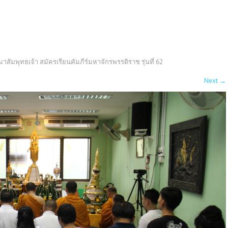
สัมพุทธเจ้า สมัครเรียนคัมภีร์มหาจักรพรรดิราช รุ่นที่ 62
Next
→