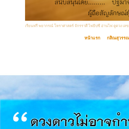
เรียนฟรี พยากรณ์ โหราศาสตร์ จักรราศี ไพ่ยิปซี อ่านไพ่ ดูดวง
หน้าแรก
กสิณสุวรร