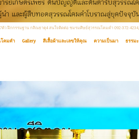
 เลข7ตัว ฝึกกรรมฐาน กสิณธาตุ4 สนใจติดต่อ ชมรมศิษย์สุวรรณโคมคำ 092-372-4234
ณโคมคำ
Gallery
สีเสื้อผ้าและเลขให้คุณ
ความเป็นมา
ธรรมะ