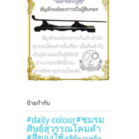
ป้ายกำกับ
#daily colour
#ชมรม
ศิษย์สุวรรณโคมคำ
#สีของใช้
#สีที่ควรหลีก