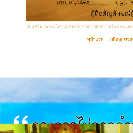
เรียนฟรี พยากรณ์ โหราศาสตร์ จักรราศี ไพ่ยิปซี อ่านไพ่ ดูดวง
หน้าแรก
กสิณสุวรร