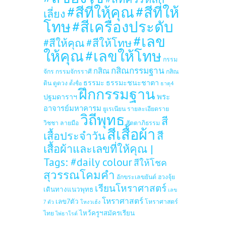
#สีที่ให้คุณ
#สีที่ให้
เลี่ยง
โทษ
#สีเครื่องประดับ
#เลข
#สีให้โทษ
#สีให้คุณ
ให้คุณ
#เลขให้โทษ
กรรม
กสิณกรรมฐาน
กสิณ
จักร
กรรมจักรราศี
กสิณ
ธรรมะ
ธรรมะชนะชาตา
ดิน
ดูดวง
ตั้งชื่อ
ธาตุ4
ฝึกกรรมฐาน
ปฐมดาราฯ
พระ
อาจารย์มหาคารม
ยูเรเนียน
รายละเอียดราย
วิถีพุทธ
สี
วิชชา
ลายมือ
สัตตาภิธรรม
สีเสื้อผ้า
เสื้อประจำวัน
สี
เสื้อผ้าและเลขที่ให้คุณ |
Tags: #daily colour
สีให้โชค
สุวรรณโคมคำ
อักขระเลขยันต์
ฮวงจุ้ย
เรียนโหราศาสตร์
เดินทางแนวพุทธ
เลข
โหราศาสตร์
เลข7ตัว
โหราศาสตร์
7 ตัว
โหงวเฮ้ง
ไหว้ครูฯสมัครเรียน
ไทย
ไพ่ธาโรต์