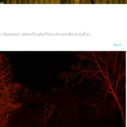
สัมพุทธเจ้า สมัครเรียนคัมภีร์มหาจักรพรรดิราช รุ่นที่ 62
Next
→