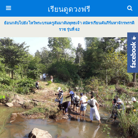
เรียนดูดวงฟรี
ย้อนกลับไปยัง ไหว้พระบรมครูสัมมาสัมพุทธเจ้า สมัครเรียนคัมภีร์มหาจักรพรรดิ
ราช รุ่นที่ 62