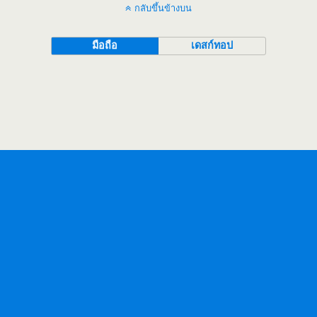
กลับขึ้นข้างบน
มือถือ
เดสก์ทอป