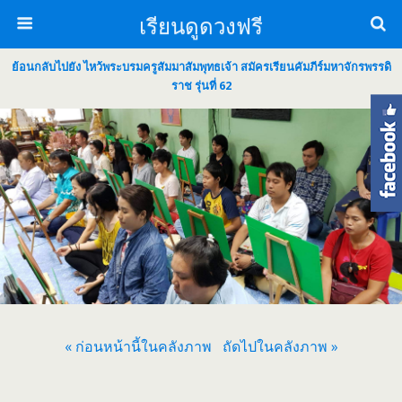
เรียนดูดวงฟรี
ย้อนกลับไปยัง ไหว้พระบรมครูสัมมาสัมพุทธเจ้า สมัครเรียนคัมภีร์มหาจักรพรรดิ
ราช รุ่นที่ 62
« ก่อนหน้านี้ในคลังภาพ
ถัดไปในคลังภาพ »