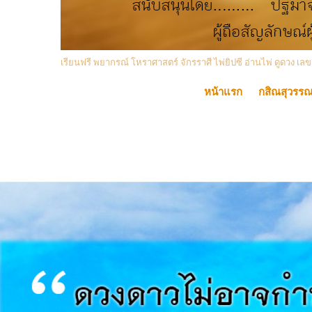
เรียนฟรี พยากรณ์ โหราศาสตร์ จักรราศี ไพ่ยิปซี อ่านไพ่ ดูดวง
หน้าแรก
กสิณสุวรร