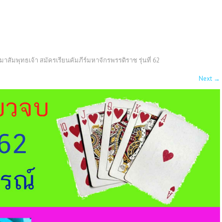
าสัมพุทธเจ้า สมัครเรียนคัมภีร์มหาจักรพรรดิราช รุ่นที่ 62
Next
→