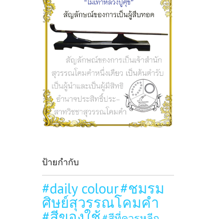
ป้ายกำกับ
#daily colour
#ชมรม
ศิษย์สุวรรณโคมคำ
#สีของใช้
#สีที่ควรหลีก