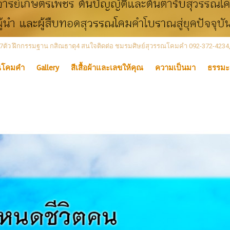
 เลข7ตัว ฝึกกรรมฐาน กสิณธาตุ4 สนใจติดต่อ ชมรมศิษย์สุวรรณโคมคำ 092-372-4234
ณโคมคำ
Gallery
สีเสื้อผ้าและเลขให้คุณ
ความเป็นมา
ธรรมะ