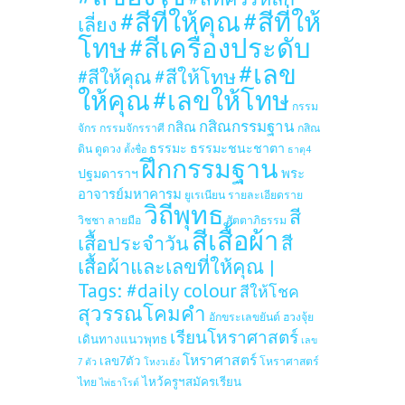
#สีที่ให้คุณ
#สีที่ให้
เลี่ยง
โทษ
#สีเครื่องประดับ
#เลข
#สีให้โทษ
#สีให้คุณ
ให้คุณ
#เลขให้โทษ
กรรม
กสิณกรรมฐาน
กสิณ
จักร
กรรมจักรราศี
กสิณ
ธรรมะ
ธรรมะชนะชาตา
ดิน
ดูดวง
ตั้งชื่อ
ธาตุ4
ฝึกกรรมฐาน
ปฐมดาราฯ
พระ
อาจารย์มหาคารม
ยูเรเนียน
รายละเอียดราย
วิถีพุทธ
สี
วิชชา
ลายมือ
สัตตาภิธรรม
สีเสื้อผ้า
เสื้อประจำวัน
สี
เสื้อผ้าและเลขที่ให้คุณ |
Tags: #daily colour
สีให้โชค
สุวรรณโคมคำ
อักขระเลขยันต์
ฮวงจุ้ย
เรียนโหราศาสตร์
เดินทางแนวพุทธ
เลข
โหราศาสตร์
เลข7ตัว
โหราศาสตร์
7 ตัว
โหงวเฮ้ง
ไหว้ครูฯสมัครเรียน
ไทย
ไพ่ธาโรต์