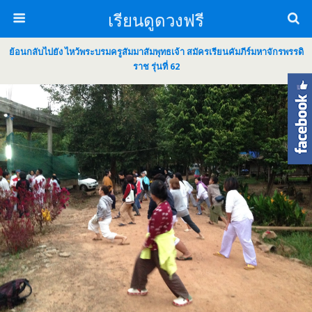
เรียนดูดวงฟรี
ย้อนกลับไปยัง ไหว้พระบรมครูสัมมาสัมพุทธเจ้า สมัครเรียนคัมภีร์มหาจักรพรรดิ
ราช รุ่นที่ 62