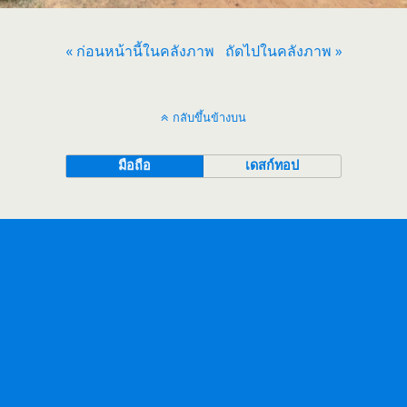
« ก่อนหน้านี้ในคลังภาพ
ถัดไปในคลังภาพ »
กลับขึ้นข้างบน
มือถือ
เดสก์ทอป