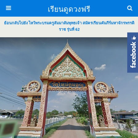
เรียนดูดวงฟรี
ย้อนกลับไปยัง ไหว้พระบรมครูสัมมาสัมพุทธเจ้า สมัครเรียนคัมภีร์มหาจักรพรรดิ
ราช รุ่นที่ 62