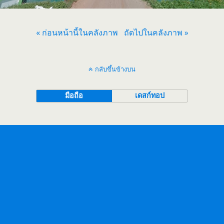
« ก่อนหน้านี้ในคลังภาพ
ถัดไปในคลังภาพ »
กลับขึ้นข้างบน
มือถือ
เดสก์ทอป