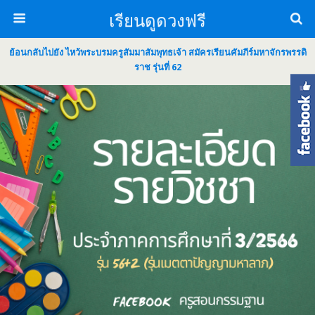
เรียนดูดวงฟรี
ย้อนกลับไปยัง ไหว้พระบรมครูสัมมาสัมพุทธเจ้า สมัครเรียนคัมภีร์มหาจักรพรรดิ
ราช รุ่นที่ 62