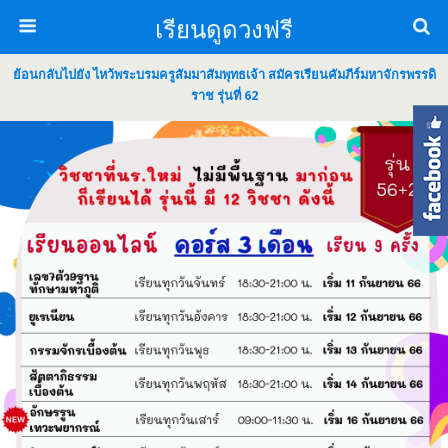
เรียนดูดวงฟรี
ย้อนกลับไปยัง ไหว้พระบรมครูสัมมาสัมพุทธเจ้า สมัครเรียนคัมภีร์มหาจักรพรรดิ
ราช รุ่นที่ 62