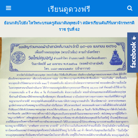
เรียนดูดวงฟรี
ย้อนกลับไปยัง ไหว้พระบรมครูสัมมาสัมพุทธเจ้า สมัครเรียนคัมภีร์มหาจักรพรรดิ
ราช รุ่นที่ 62