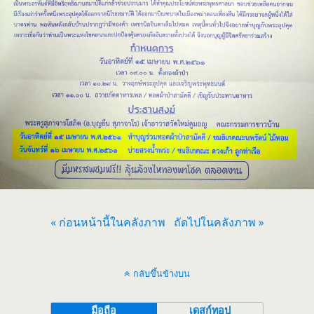
« ก่อนหน้านี้ในคลังภาพ
ถัดไปในคลังภาพ »
กลับขึ้นข้างบน
มือถือ
เดสก์ทอป