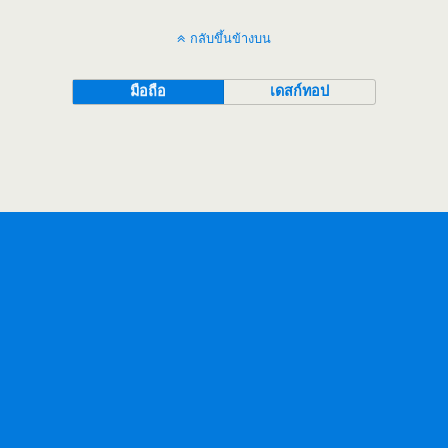
กลับขึ้นข้างบน
มือถือ
เดสก์ทอป