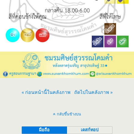
« ก่อนหน้านี้ในคลังภาพ
ถัดไปในคลังภาพ »
กลับขึ้นข้างบน
มือถือ
เดสก์ทอป