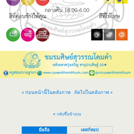
« ก่อนหน้านี้ในคลังภาพ
ถัดไปในคลังภาพ »
กลับขึ้นข้างบน
มือถือ
เดสก์ทอป