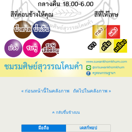
« ก่อนหน้านี้ในคลังภาพ
ถัดไปในคลังภาพ »
กลับขึ้นข้างบน
มือถือ
เดสก์ทอป