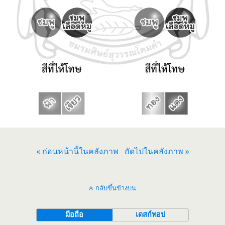
« ก่อนหน้านี้ในคลังภาพ
ถัดไปในคลังภาพ »
กลับขึ้นข้างบน
มือถือ
เดสก์ทอป