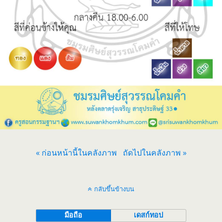
« ก่อนหน้านี้ในคลังภาพ
ถัดไปในคลังภาพ »
กลับขึ้นข้างบน
มือถือ
เดสก์ทอป