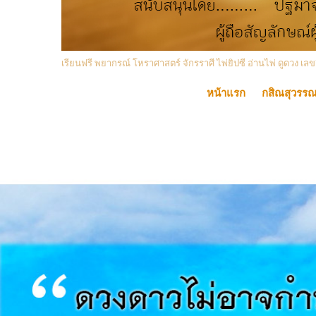
เรียนฟรี พยากรณ์ โหราศาสตร์ จักรราศี ไพ่ยิปซี อ่านไพ่ ดูดวง
หน้าแรก
กสิณสุวรร