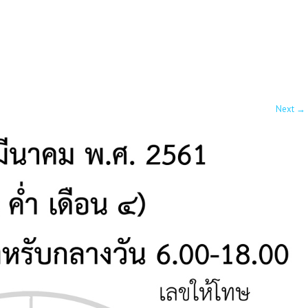
Next
→