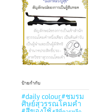
ป้ายกำกับ
#daily colour
#ชมรม
ศิษย์สุวรรณโคมคำ
#สีของใช้
#สีที่ควรหลีก