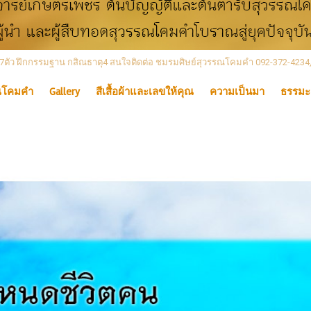
 เลข7ตัว ฝึกกรรมฐาน กสิณธาตุ4 สนใจติดต่อ ชมรมศิษย์สุวรรณโคมคำ 092-372-4234
ณโคมคำ
Gallery
สีเสื้อผ้าและเลขให้คุณ
ความเป็นมา
ธรรมะ