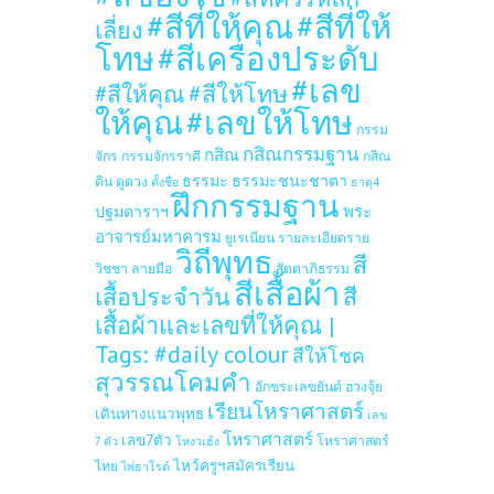
#สีที่ให้คุณ
#สีที่ให้
เลี่ยง
โทษ
#สีเครื่องประดับ
#เลข
#สีให้โทษ
#สีให้คุณ
ให้คุณ
#เลขให้โทษ
กรรม
กสิณกรรมฐาน
กสิณ
จักร
กรรมจักรราศี
กสิณ
ธรรมะ
ธรรมะชนะชาตา
ดิน
ดูดวง
ตั้งชื่อ
ธาตุ4
ฝึกกรรมฐาน
ปฐมดาราฯ
พระ
อาจารย์มหาคารม
ยูเรเนียน
รายละเอียดราย
วิถีพุทธ
สี
วิชชา
ลายมือ
สัตตาภิธรรม
สีเสื้อผ้า
เสื้อประจำวัน
สี
เสื้อผ้าและเลขที่ให้คุณ |
Tags: #daily colour
สีให้โชค
สุวรรณโคมคำ
อักขระเลขยันต์
ฮวงจุ้ย
เรียนโหราศาสตร์
เดินทางแนวพุทธ
เลข
โหราศาสตร์
เลข7ตัว
โหราศาสตร์
7 ตัว
โหงวเฮ้ง
ไหว้ครูฯสมัครเรียน
ไทย
ไพ่ธาโรต์