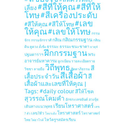
#สีที่ให้คุณ
#สีที่ให้
เลี่ยง
โทษ
#สีเครื่องประดับ
#เลข
#สีให้โทษ
#สีให้คุณ
ให้คุณ
#เลขให้โทษ
กรรม
กสิณกรรมฐาน
กสิณ
จักร
กรรมจักรราศี
กสิณ
ธรรมะ
ธรรมะชนะชาตา
ดิน
ดูดวง
ตั้งชื่อ
ธาตุ4
ฝึกกรรมฐาน
ปฐมดาราฯ
พระ
อาจารย์มหาคารม
ยูเรเนียน
รายละเอียดราย
วิถีพุทธ
สี
วิชชา
ลายมือ
สัตตาภิธรรม
สีเสื้อผ้า
เสื้อประจำวัน
สี
เสื้อผ้าและเลขที่ให้คุณ |
Tags: #daily colour
สีให้โชค
สุวรรณโคมคำ
อักขระเลขยันต์
ฮวงจุ้ย
เรียนโหราศาสตร์
เดินทางแนวพุทธ
เลข
โหราศาสตร์
เลข7ตัว
โหราศาสตร์
7 ตัว
โหงวเฮ้ง
ไหว้ครูฯสมัครเรียน
ไทย
ไพ่ธาโรต์