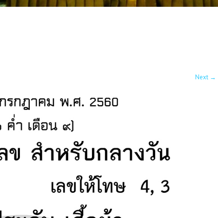
Next
→