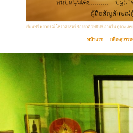
เรียนฟรี พยากรณ์ โหราศาสตร์ จักรราศี ไพ่ยิปซี อ่านไพ่ ดูดวง
หน้าแรก
กสิณสุวรร