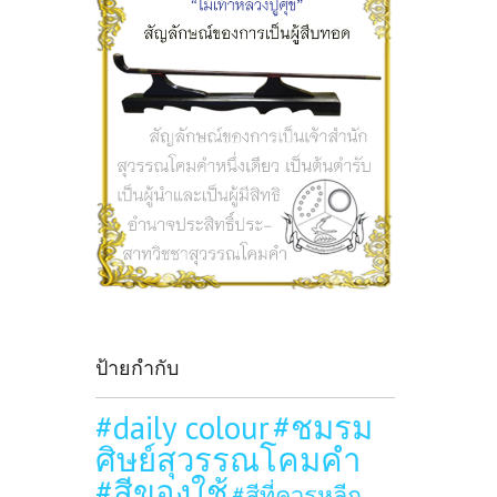
ป้ายกำกับ
#daily colour
#ชมรม
ศิษย์สุวรรณโคมคำ
#สีของใช้
#สีที่ควรหลีก