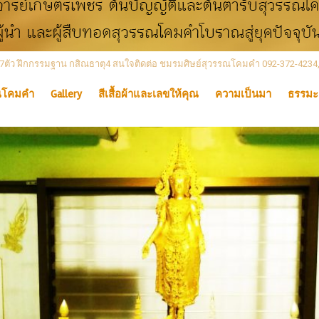
 เลข7ตัว ฝึกกรรมฐาน กสิณธาตุ4 สนใจติดต่อ ชมรมศิษย์สุวรรณโคมคำ 092-372-4234
ณโคมคำ
Gallery
สีเสื้อผ้าและเลขให้คุณ
ความเป็นมา
ธรรมะ