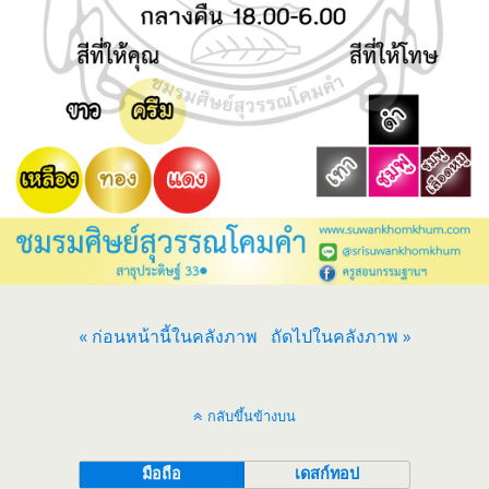
« ก่อนหน้านี้ในคลังภาพ
ถัดไปในคลังภาพ »
กลับขึ้นข้างบน
มือถือ
เดสก์ทอป