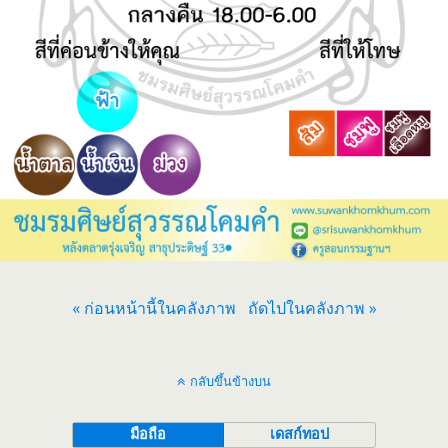
« ก่อนหน้านี้ในคลังภาพ
ถัดไปในคลังภาพ »
กลับขึ้นข้างบน
มือถือ
เดสก์ทอป