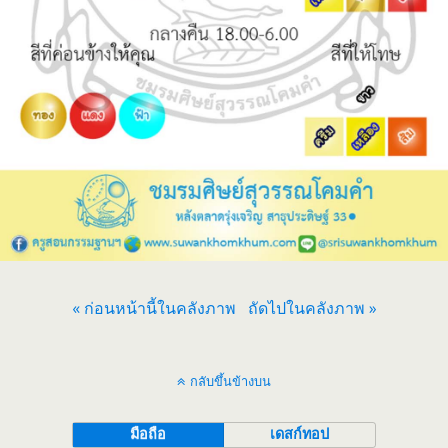
« ก่อนหน้านี้ในคลังภาพ
ถัดไปในคลังภาพ »
กลับขึ้นข้างบน
มือถือ
เดสก์ทอป