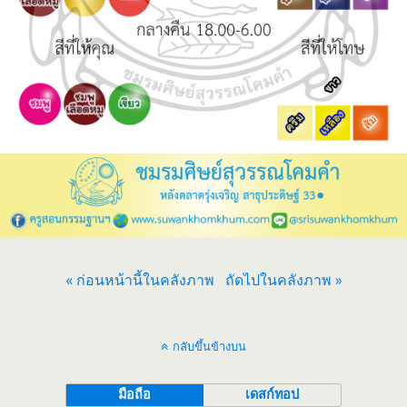
« ก่อนหน้านี้ในคลังภาพ
ถัดไปในคลังภาพ »
กลับขึ้นข้างบน
มือถือ
เดสก์ทอป