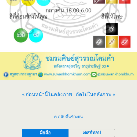
« ก่อนหน้านี้ในคลังภาพ
ถัดไปในคลังภาพ »
กลับขึ้นข้างบน
มือถือ
เดสก์ทอป