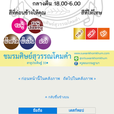
« ก่อนหน้านี้ในคลังภาพ
ถัดไปในคลังภาพ »
กลับขึ้นข้างบน
มือถือ
เดสก์ทอป