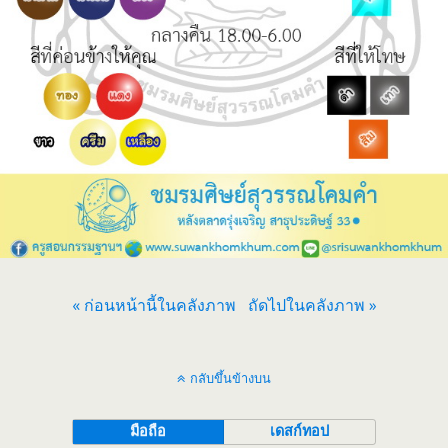
« ก่อนหน้านี้ในคลังภาพ
ถัดไปในคลังภาพ »
กลับขึ้นข้างบน
มือถือ
เดสก์ทอป