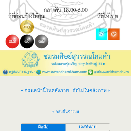
« ก่อนหน้านี้ในคลังภาพ
ถัดไปในคลังภาพ »
กลับขึ้นข้างบน
มือถือ
เดสก์ทอป