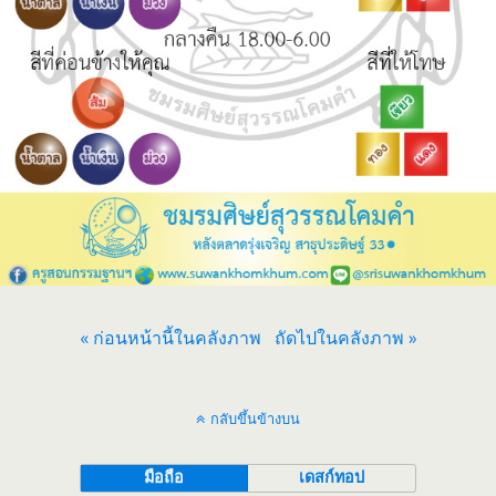
« ก่อนหน้านี้ในคลังภาพ
ถัดไปในคลังภาพ »
กลับขึ้นข้างบน
มือถือ
เดสก์ทอป