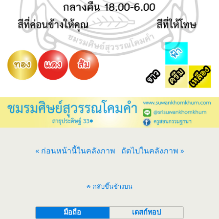
« ก่อนหน้านี้ในคลังภาพ
ถัดไปในคลังภาพ »
กลับขึ้นข้างบน
มือถือ
เดสก์ทอป