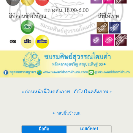
« ก่อนหน้านี้ในคลังภาพ
ถัดไปในคลังภาพ »
กลับขึ้นข้างบน
มือถือ
เดสก์ทอป