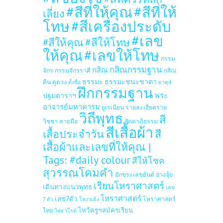
#สีที่ให้คุณ
#สีที่ให้
เลี่ยง
โทษ
#สีเครื่องประดับ
#เลข
#สีให้โทษ
#สีให้คุณ
ให้คุณ
#เลขให้โทษ
กรรม
กสิณกรรมฐาน
กสิณ
จักร
กรรมจักรราศี
กสิณ
ธรรมะ
ธรรมะชนะชาตา
ดิน
ดูดวง
ตั้งชื่อ
ธาตุ4
ฝึกกรรมฐาน
ปฐมดาราฯ
พระ
อาจารย์มหาคารม
ยูเรเนียน
รายละเอียดราย
วิถีพุทธ
สี
วิชชา
ลายมือ
สัตตาภิธรรม
สีเสื้อผ้า
เสื้อประจำวัน
สี
เสื้อผ้าและเลขที่ให้คุณ |
Tags: #daily colour
สีให้โชค
สุวรรณโคมคำ
อักขระเลขยันต์
ฮวงจุ้ย
เรียนโหราศาสตร์
เดินทางแนวพุทธ
เลข
โหราศาสตร์
เลข7ตัว
โหราศาสตร์
7 ตัว
โหงวเฮ้ง
ไหว้ครูฯสมัครเรียน
ไทย
ไพ่ธาโรต์