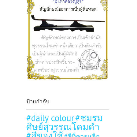
ป้ายกำกับ
#daily colour
#ชมรม
ศิษย์สุวรรณโคมคำ
#สีของใช้
#สีที่ควรหลีก