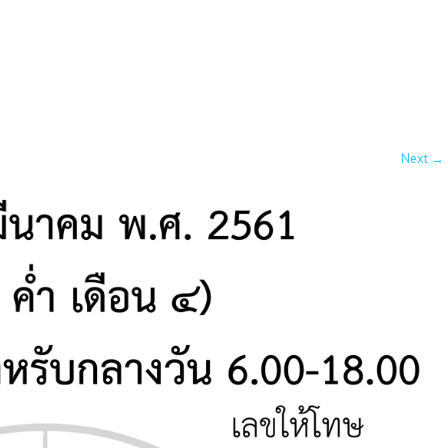
Next
→