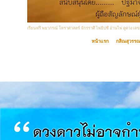
เรียนฟรี พยากรณ์ โหราศาสตร์ จักรราศี ไพ่ยิปซี อ่านไพ่ ดูดวง
หน้าแรก
กสิณสุวรร