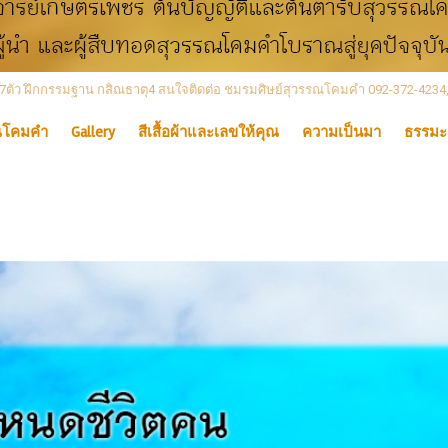
 เลข7ตัว ฝึกกรรมฐาน กสิณธาตุ4 สนใจติดต่อ ชมรมศิษย์สุวรรณโคมคำ 092-372-4234
ณโคมคำ
Gallery
สีเสื้อผ้าและเลขให้คุณ
ความเป็นมา
ธรรมะ