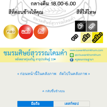
« ก่อนหน้านี้ในคลังภาพ
ถัดไปในคลังภาพ »
กลับขึ้นข้างบน
มือถือ
เดสก์ทอป