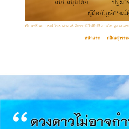
เรียนฟรี พยากรณ์ โหราศาสตร์ จักรราศี ไพ่ยิปซี อ่านไพ่ ดูดวง
หน้าแรก
กสิณสุวรร