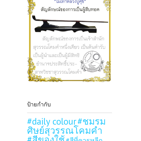
ป้ายกำกับ
#daily colour
#ชมรม
ศิษย์สุวรรณโคมคำ
#สีของใช้
#สีที่ควรหลีก