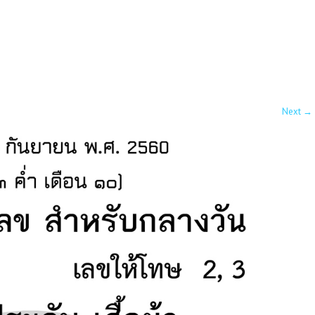
Next
→