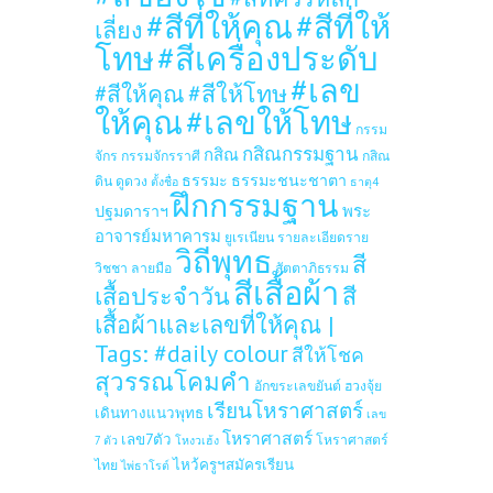
#สีที่ให้คุณ
#สีที่ให้
เลี่ยง
โทษ
#สีเครื่องประดับ
#เลข
#สีให้โทษ
#สีให้คุณ
ให้คุณ
#เลขให้โทษ
กรรม
กสิณกรรมฐาน
กสิณ
จักร
กรรมจักรราศี
กสิณ
ธรรมะ
ธรรมะชนะชาตา
ดิน
ดูดวง
ตั้งชื่อ
ธาตุ4
ฝึกกรรมฐาน
ปฐมดาราฯ
พระ
อาจารย์มหาคารม
ยูเรเนียน
รายละเอียดราย
วิถีพุทธ
สี
วิชชา
ลายมือ
สัตตาภิธรรม
สีเสื้อผ้า
เสื้อประจำวัน
สี
เสื้อผ้าและเลขที่ให้คุณ |
Tags: #daily colour
สีให้โชค
สุวรรณโคมคำ
อักขระเลขยันต์
ฮวงจุ้ย
เรียนโหราศาสตร์
เดินทางแนวพุทธ
เลข
โหราศาสตร์
เลข7ตัว
โหราศาสตร์
7 ตัว
โหงวเฮ้ง
ไหว้ครูฯสมัครเรียน
ไทย
ไพ่ธาโรต์