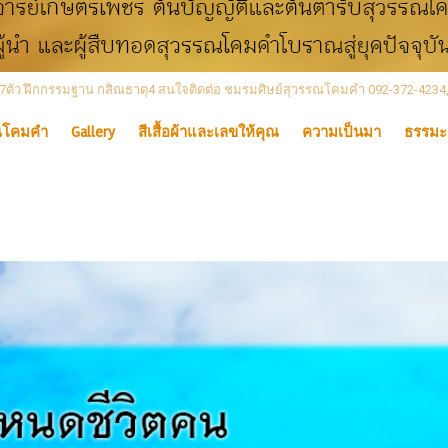
 เลข7ตัว ฝึกกรรมฐาน กสิณธาตุ4 สนใจติดต่อ ชมรมศิษย์สุวรรณโคมคำ 092-372-4234
ณโคมคำ
Gallery
สีเสื้อผ้าและเลขให้คุณ
ความเป็นมา
ธรรมะ