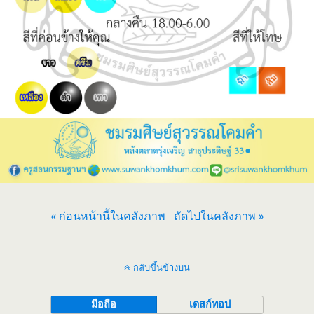
« ก่อนหน้านี้ในคลังภาพ
ถัดไปในคลังภาพ »
กลับขึ้นข้างบน
มือถือ
เดสก์ทอป