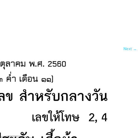
Next
→