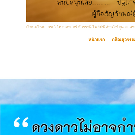
เรียนฟรี พยากรณ์ โหราศาสตร์ จักรราศี ไพ่ยิปซี อ่านไพ่ ดูดวง
หน้าแรก
กสิณสุวรร