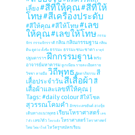
#สีที่ให้คุณ
#สีที่ให้
เลี่ยง
โทษ
#สีเครื่องประดับ
#เลข
#สีให้โทษ
#สีให้คุณ
ให้คุณ
#เลขให้โทษ
กรรม
กสิณกรรมฐาน
กสิณ
จักร
กรรมจักรราศี
กสิณ
ธรรมะ
ธรรมะชนะชาตา
ดิน
ดูดวง
ตั้งชื่อ
ธาตุ4
ฝึกกรรมฐาน
ปฐมดาราฯ
พระ
อาจารย์มหาคารม
ยูเรเนียน
รายละเอียดราย
วิถีพุทธ
สี
วิชชา
ลายมือ
สัตตาภิธรรม
สีเสื้อผ้า
เสื้อประจำวัน
สี
เสื้อผ้าและเลขที่ให้คุณ |
Tags: #daily colour
สีให้โชค
สุวรรณโคมคำ
อักขระเลขยันต์
ฮวงจุ้ย
เรียนโหราศาสตร์
เดินทางแนวพุทธ
เลข
โหราศาสตร์
เลข7ตัว
โหราศาสตร์
7 ตัว
โหงวเฮ้ง
ไหว้ครูฯสมัครเรียน
ไทย
ไพ่ธาโรต์