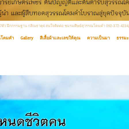
 เลข7ตัว ฝึกกรรมฐาน กสิณธาตุ4 สนใจติดต่อ ชมรมศิษย์สุวรรณโคมคำ 092-372-4234
ณโคมคำ
Gallery
สีเสื้อผ้าและเลขให้คุณ
ความเป็นมา
ธรรมะ