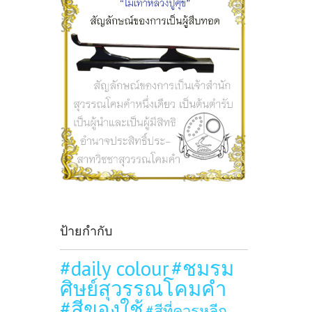
ป้ายกำกับ
#daily colour
#ชมรม
ศิษย์สุวรรณโคมคำ
#สีของใช้
#สีที่ควรหลีก