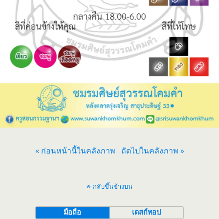
« ก่อนหน้านี้ในคลังภาพ
ถัดไปในคลังภาพ »
กลับขึ้นข้างบน
มือถือ
เดสก์ทอป