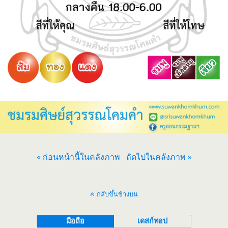
« ก่อนหน้านี้ในคลังภาพ
ถัดไปในคลังภาพ »
กลับขึ้นข้างบน
มือถือ
เดสก์ทอป