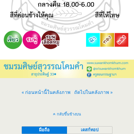
« ก่อนหน้านี้ในคลังภาพ
ถัดไปในคลังภาพ »
กลับขึ้นข้างบน
มือถือ
เดสก์ทอป