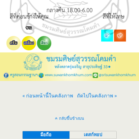
« ก่อนหน้านี้ในคลังภาพ
ถัดไปในคลังภาพ »
กลับขึ้นข้างบน
มือถือ
เดสก์ทอป