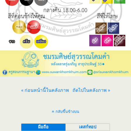
« ก่อนหน้านี้ในคลังภาพ
ถัดไปในคลังภาพ »
กลับขึ้นข้างบน
มือถือ
เดสก์ทอป