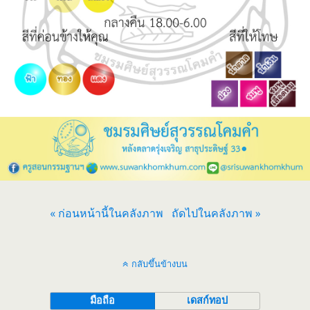
« ก่อนหน้านี้ในคลังภาพ
ถัดไปในคลังภาพ »
กลับขึ้นข้างบน
มือถือ
เดสก์ทอป